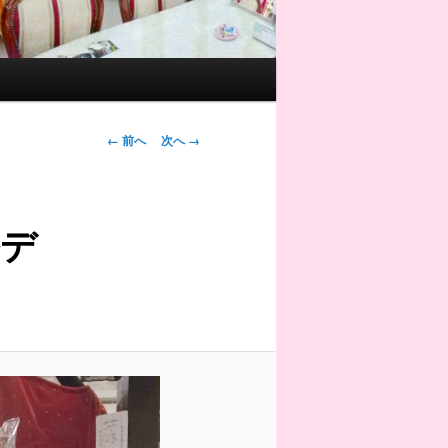
画
← 前へ
次へ →
像
ナ
ビ
デ
ゲ
ー
シ
ョ
ン