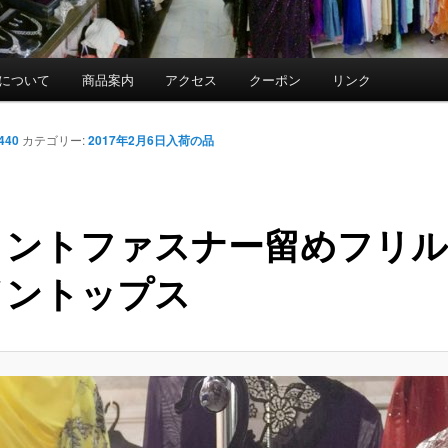
について
商品案内
アクセス
クーポン
リンク
1440
カテゴリー:
2017年2月6日入荷の品
ロントファスナー留めフリル
イントップス