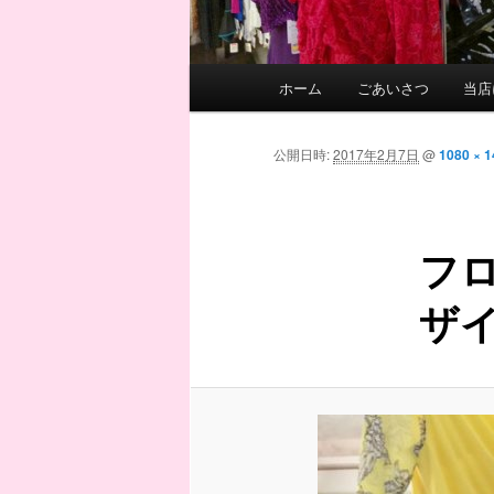
メ
ホーム
ごあいさつ
当店
メ
イ
ン
イ
メ
公開日時:
2017年2月7日
@
1080 × 
ニ
ン
ュ
ー
フ
コ
ザ
ン
テ
ン
ツ