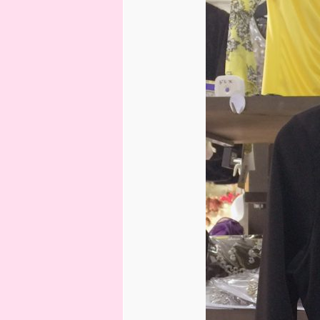
へ
移
動